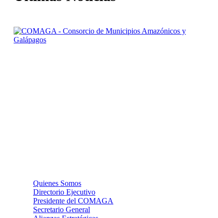
Nuestra misión: Mejorar el accionar de los Gobiernos
Autónomos Descentralizados Municipales asociados, a través
de una gestión efectiva, para contribuir al logro del Buen
Vivir de la población de la Amazonía y Galápagos.
La Institución
Quienes Somos
Directorio Ejecutivo
Presidente del COMAGA
Secretario General