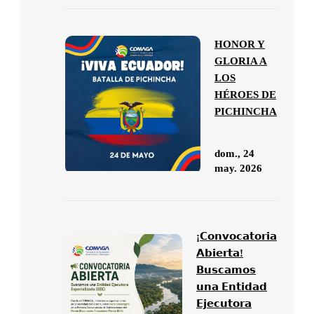
HONOR Y
GLORIA A
LOS
HÉROES DE
PICHINCHA
dom., 24
may. 2026
¡𝗖𝗼𝗻𝘃𝗼𝗰𝗮𝘁𝗼𝗿𝗶𝗮
𝗔𝗯𝗶𝗲𝗿𝘁𝗮!
𝗕𝘂𝘀𝗰𝗮𝗺𝗼𝘀
𝘂𝗻𝗮 𝗘𝗻𝘁𝗶𝗱𝗮𝗱
𝗘𝗷𝗲𝗰𝘂𝘁𝗼𝗿𝗮