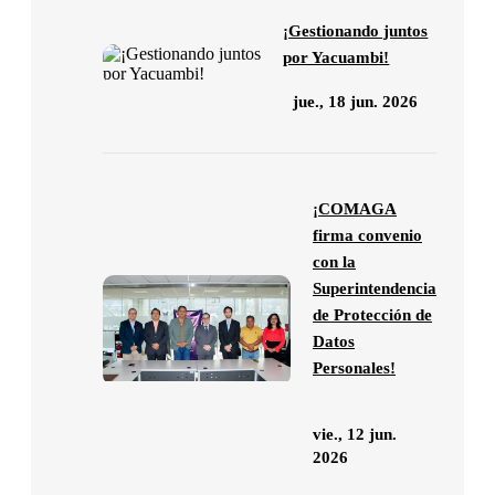
¡Gestionando juntos
por Yacuambi!
jue., 18 jun. 2026
¡COMAGA
firma convenio
con la
Superintendencia
de Protección de
Datos
Personales!
vie., 12 jun.
2026