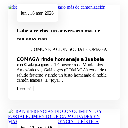
lun., 16 mar. 2026
Isabela celebra un aniversario más de
cantonización
COMUNICACION SOCIAL COMAGA
𝗖𝗢𝗠𝗔𝗚𝗔 𝗿𝗶𝗻𝗱𝗲 𝗵𝗼𝗺𝗲𝗻𝗮𝗷𝗲 𝗮 𝗜𝘀𝗮𝗯𝗲𝗹𝗮
𝗲𝗻 𝗚𝗮𝗹á𝗽𝗮𝗴𝗼𝘀.-El Consorcio de Municipios
Amazónicos y Galápagos (COMAGA) extiende un
saludo fraterno y rinde un justo homenaje al noble
cantón Isabela, la "joya…
Leer más
jue., 12 mar. 2026