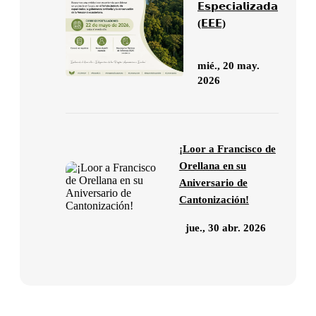
𝗘𝘀𝗽𝗲𝗰𝗶𝗮𝗹𝗶𝘇𝗮𝗱𝗮
(𝗘𝗘𝗘)
mié., 20 may.
2026
¡Loor a Francisco de
Orellana en su
Aniversario de
Cantonización!
jue., 30 abr. 2026