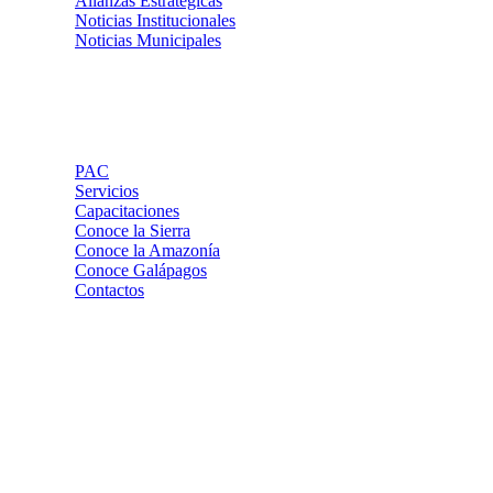
Alianzas Estratégicas
Noticias Institucionales
Noticias Municipales
Links de Interes
PAC
Servicios
Capacitaciones
Conoce la Sierra
Conoce la Amazonía
Conoce Galápagos
Contactos
Contactos
Pasaje Carlos Ibarra OE 176 y Av. 10 de Agosto, Edif.
Yuraj Pirca 5to. piso, Ofi. 501
mailcomaga@yahoo.com