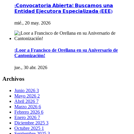
¡𝗖𝗼𝗻𝘃𝗼𝗰𝗮𝘁𝗼𝗿𝗶𝗮 𝗔𝗯𝗶𝗲𝗿𝘁𝗮! 𝗕𝘂𝘀𝗰𝗮𝗺𝗼𝘀 𝘂𝗻𝗮
𝗘𝗻𝘁𝗶𝗱𝗮𝗱 𝗘𝗷𝗲𝗰𝘂𝘁𝗼𝗿𝗮 𝗘𝘀𝗽𝗲𝗰𝗶𝗮𝗹𝗶𝘇𝗮𝗱𝗮 (𝗘𝗘𝗘)
mié., 20 may. 2026
¡Loor a Francisco de Orellana en su Aniversario de
Cantonización!
jue., 30 abr. 2026
Archivos
Junio 2026
3
Mayo 2026
2
Abril 2026
7
Marzo 2026
6
Febrero 2026
6
Enero 2026
7
Diciembre 2025
3
Octubre 2025
1
Septiembre 2025
3