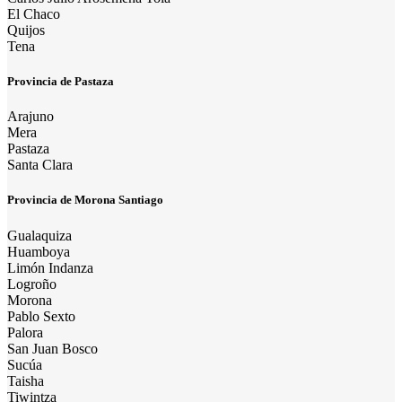
El Chaco
Quijos
Tena
Provincia de Pastaza
Arajuno
Mera
Pastaza
Santa Clara
Provincia de Morona Santiago
Gualaquiza
Huamboya
Limón Indanza
Logroño
Morona
Pablo Sexto
Palora
San Juan Bosco
Sucúa
Taisha
Tiwintza