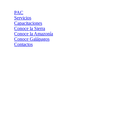
Links de Interes
PAC
Servicios
Capacitaciones
Conoce la Sierra
Conoce la Amazonía
Conoce Galápagos
Contactos
Contactos
Pasaje Carlos Ibarra OE 176 y Av. 10 de Agosto, Edif. Yuraj
Pirca 5to. piso, Ofi. 501
mailcomaga@yahoo.com
comagaec@gmail.com
+593 22950 699
+593 22950 729
+593 2228 2216