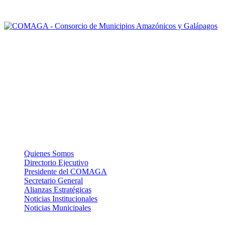
Nuestra misión: Mejorar el accionar de los Gobiernos Autónomos
Descentralizados Municipales asociados, a través de una gestión
efectiva, para contribuir al logro del Buen Vivir de la población de la
Amazonía y Galápagos.
La Institución
Quienes Somos
Directorio Ejecutivo
Presidente del COMAGA
Secretario General
Alianzas Estratégicas
Noticias Institucionales
Noticias Municipales