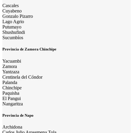
Cascales
Cuyabeno
Gonzalo Pizarro
Lago Agrio
Putumayo
Shushufindi
Sucumbíos
Provincia de Zamora Chinchipe
Yacuambi
Zamora
Yantzaza
Centinela del Cóndor
Palanda
Chinchipe
Paquisha
El Pangui
Nangaritza
Provincia de Napo
Archidona
Carlos Julio Arosemena Tola