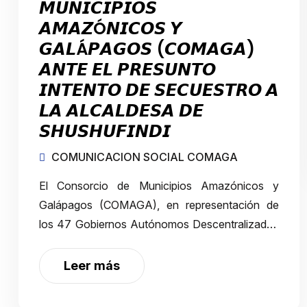
𝙈𝙐𝙉𝙄𝘾𝙄𝙋𝙄𝙊𝙎
𝘼𝙈𝘼𝙕Ó𝙉𝙄𝘾𝙊𝙎 𝙔
𝙂𝘼𝙇Á𝙋𝘼𝙂𝙊𝙎 (𝘾𝙊𝙈𝘼𝙂𝘼)
𝘼𝙉𝙏𝙀 𝙀𝙇 𝙋𝙍𝙀𝙎𝙐𝙉𝙏𝙊
𝙄𝙉𝙏𝙀𝙉𝙏𝙊 𝘿𝙀 𝙎𝙀𝘾𝙐𝙀𝙎𝙏𝙍𝙊 𝘼
𝙇𝘼 𝘼𝙇𝘾𝘼𝙇𝘿𝙀𝙎𝘼 𝘿𝙀
𝙎𝙃𝙐𝙎𝙃𝙐𝙁𝙄𝙉𝘿𝙄
COMUNICACION SOCIAL COMAGA
El Consorcio de Municipios Amazónicos y
Galápagos (COMAGA), en representación de
los 47 Gobiernos Autónomos Descentralizados
que lo integran, expresa su más profunda
solidaridad con la Mgs. Lorena Cajas, Alcaldesa
Leer más
del cantón Shush…