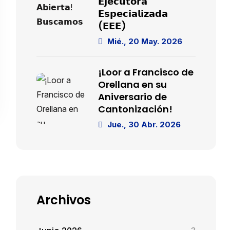
𝗘𝗷𝗲𝗰𝘂𝘁𝗼𝗿𝗮
𝗘𝘀𝗽𝗲𝗰𝗶𝗮𝗹𝗶𝘇𝗮𝗱𝗮
(𝗘𝗘𝗘)
Mié., 20 May. 2026
¡Loor a Francisco de
Orellana en su
Aniversario de
Cantonización!
Jue., 30 Abr. 2026
Archivos