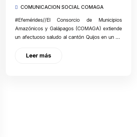
COMUNICACION SOCIAL COMAGA
#Efemérides//El Consorcio de Municipios
Amazónicos y Galápagos (COMAGA) extiende
un afectuoso saludo al cantón Quijos en un día
tan significativo: su 71° aniversario de
cantonización. Este 17 de enero, celebramos
Leer más
junto a sus autor…