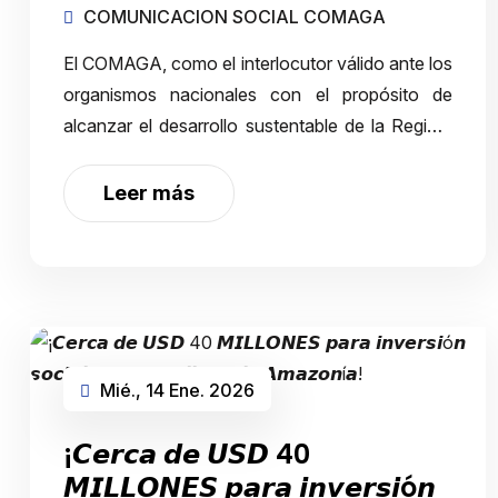
COMUNICACION SOCIAL COMAGA
El COMAGA, como el interlocutor válido ante los
organismos nacionales con el propósito de
alcanzar el desarrollo sustentable de la Región,
mantuvo una reunión de trabajo con técnicos
del Ministerio de Finanzas para evaluar el fluj…
Leer más
Mié., 14 Ene. 2026
¡𝘾𝙚𝙧𝙘𝙖 𝙙𝙚 𝙐𝙎𝘿 40
𝙈𝙄𝙇𝙇𝙊𝙉𝙀𝙎 𝙥𝙖𝙧𝙖 𝙞𝙣𝙫𝙚𝙧𝙨𝙞ó𝙣