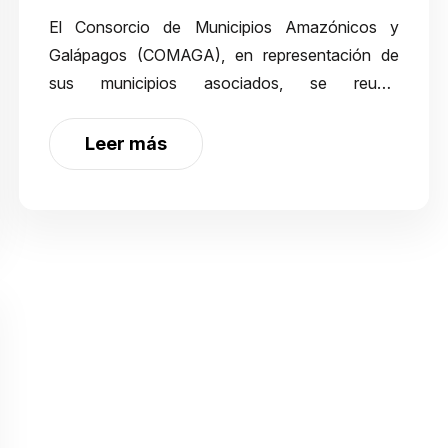
El Consorcio de Municipios Amazónicos y
Galápagos (COMAGA), en representación de
sus municipios asociados, se reunió
recientemente con directivos y técnicos del
SECAP con el objetivo de establecer una hoja
Leer más
de ruta estratégica para…