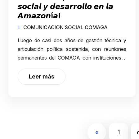
𝙨𝙤𝙘𝙞𝙖𝙡 𝙮 𝙙𝙚𝙨𝙖𝙧𝙧𝙤𝙡𝙡𝙤 𝙚𝙣 𝙡𝙖
𝘼𝙢𝙖𝙯𝙤𝙣í𝙖!
COMUNICACION SOCIAL COMAGA
Luego de casi dos años de gestión técnica y
articulación política sostenida, con reuniones
permanentes del COMAGA con instituciones y
Secretarías de Estado para impulsar la reforma
al Reglamento General de la Ley de Minería,
Leer más
infor…
«
1