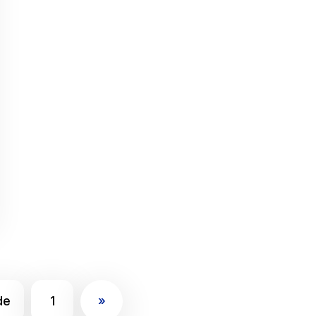
de
1
»