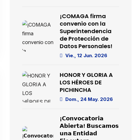
¡COMAGA firma
convenio con la
Superintendencia
de Protección de
Datos Personales!
Vie., 12 Jun. 2026
HONOR Y GLORIA A
LOS HÉROES DE
PICHINCHA
Dom., 24 May. 2026
¡𝗖𝗼𝗻𝘃𝗼𝗰𝗮𝘁𝗼𝗿𝗶𝗮
𝗔𝗯𝗶𝗲𝗿𝘁𝗮! 𝗕𝘂𝘀𝗰𝗮𝗺𝗼𝘀
𝘂𝗻𝗮 𝗘𝗻𝘁𝗶𝗱𝗮𝗱