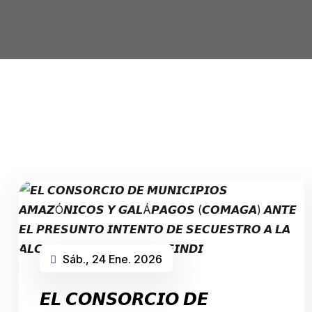
Sáb., 24 Ene. 2026
𝙀𝙇 𝘾𝙊𝙉𝙎𝙊𝙍𝘾𝙄𝙊 𝘿𝙀