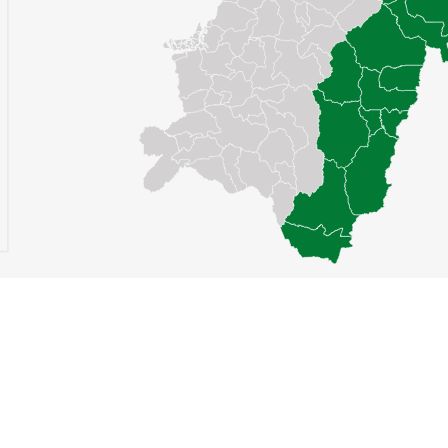
ntralizados Municipales asociados, a través de una gestión efectiva, p