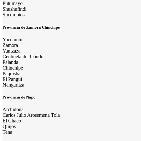
Putumayo
Shushufindi
Sucumbíos
Provincia de Zamora Chinchipe
Yacuambi
Zamora
Yantzaza
Centinela del Cóndor
Palanda
Chinchipe
Paquisha
El Pangui
Nangaritza
Provincia de Napo
Archidona
Carlos Julio Arosemena Tola
El Chaco
Quijos
Tena