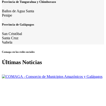
Provincia de Tungurahua y Chimborazo
Baños de Agua Santa
Penipe
Provincia de Galápagos
San Cristóbal
Santa Cruz
Isabela
Comaga en las redes sociales
Últimas Noticias
Nuestra misión: Mejorar el accionar de los Gobiernos Autónomos
Descentralizados Municipales asociados, a través de una gestión
efectiva, para contribuir al logro del Buen Vivir de la población de la
Amazonía y Galápagos.