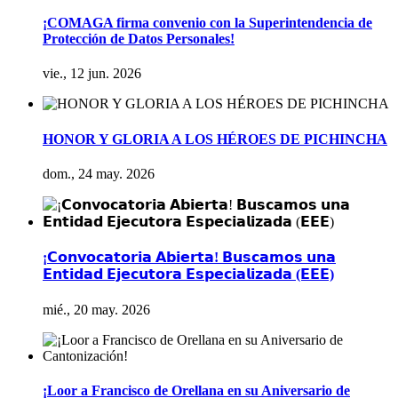
¡COMAGA firma convenio con la Superintendencia de
Protección de Datos Personales!
vie., 12 jun. 2026
HONOR Y GLORIA A LOS HÉROES DE PICHINCHA
dom., 24 may. 2026
¡𝗖𝗼𝗻𝘃𝗼𝗰𝗮𝘁𝗼𝗿𝗶𝗮 𝗔𝗯𝗶𝗲𝗿𝘁𝗮! 𝗕𝘂𝘀𝗰𝗮𝗺𝗼𝘀 𝘂𝗻𝗮
𝗘𝗻𝘁𝗶𝗱𝗮𝗱 𝗘𝗷𝗲𝗰𝘂𝘁𝗼𝗿𝗮 𝗘𝘀𝗽𝗲𝗰𝗶𝗮𝗹𝗶𝘇𝗮𝗱𝗮 (𝗘𝗘𝗘)
mié., 20 may. 2026
¡Loor a Francisco de Orellana en su Aniversario de