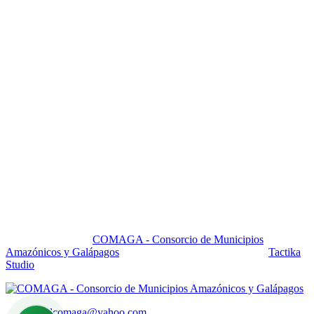
Contactos
Pasaje Carlos Ibarra OE 176 y Av. 10 de Agosto, Edif. Yuraj
Pirca 5to. piso, Ofi. 501
mailcomaga@yahoo.com
comagaec@gmail.com
+593 22950 699
+593 22950 729
+593 2228 2216
+593 2257 1886
Quito - Ecuador - Sudamerica
Copyright 2025 by
COMAGA - Consorcio de Municipios
Amazónicos y Galápagos
All Right Reserved. Powered by
Tactika
Studio
mailcomaga@yahoo.com