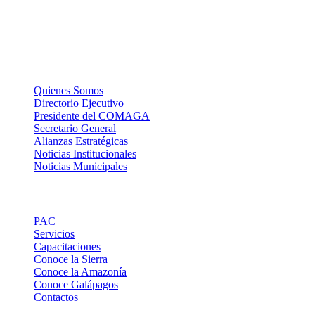
La Institución
Quienes Somos
Directorio Ejecutivo
Presidente del COMAGA
Secretario General
Alianzas Estratégicas
Noticias Institucionales
Noticias Municipales
Links de Interes
PAC
Servicios
Capacitaciones
Conoce la Sierra
Conoce la Amazonía
Conoce Galápagos
Contactos