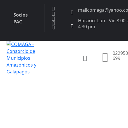
mailcomaga@yahoo.c
Socios
Horario: Lun - Vie 8.00 
PAC
4.30 pm
022950
699