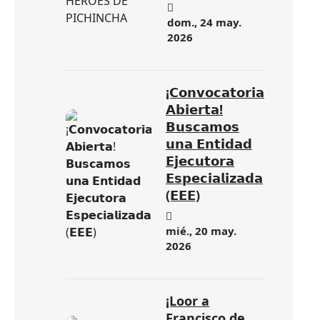
dom., 24 may.
2026
¡𝗖𝗼𝗻𝘃𝗼𝗰𝗮𝘁𝗼𝗿𝗶𝗮
𝗔𝗯𝗶𝗲𝗿𝘁𝗮!
𝗕𝘂𝘀𝗰𝗮𝗺𝗼𝘀
𝘂𝗻𝗮 𝗘𝗻𝘁𝗶𝗱𝗮𝗱
𝗘𝗷𝗲𝗰𝘂𝘁𝗼𝗿𝗮
𝗘𝘀𝗽𝗲𝗰𝗶𝗮𝗹𝗶𝘇𝗮𝗱𝗮
(𝗘𝗘𝗘)
mié., 20 may.
2026
¡Loor a
Francisco de