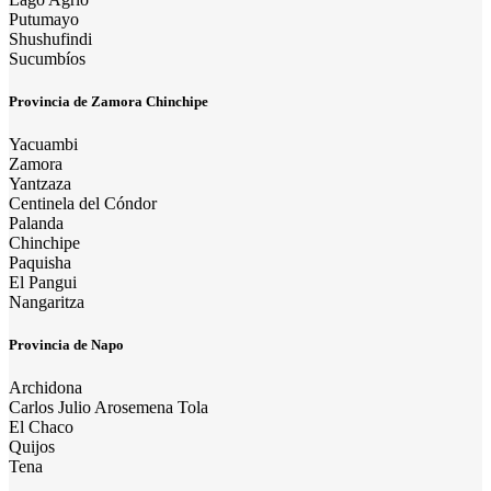
Putumayo
Shushufindi
Sucumbíos
Provincia de Zamora Chinchipe
Yacuambi
Zamora
Yantzaza
Centinela del Cóndor
Palanda
Chinchipe
Paquisha
El Pangui
Nangaritza
Provincia de Napo
Archidona
Carlos Julio Arosemena Tola
El Chaco
Quijos
Tena