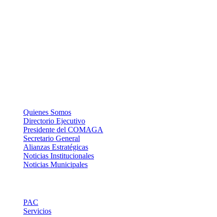
Nuestra misión: Mejorar el accionar de los Gobiernos Autónomos
Descentralizados Municipales asociados, a través de una gestión
efectiva, para contribuir al logro del Buen Vivir de la población de la
Amazonía y Galápagos.
La Institución
Quienes Somos
Directorio Ejecutivo
Presidente del COMAGA
Secretario General
Alianzas Estratégicas
Noticias Institucionales
Noticias Municipales
Links de Interes
PAC
Servicios