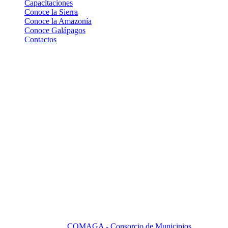
Capacitaciones
Conoce la Sierra
Conoce la Amazonía
Conoce Galápagos
Contactos
Contactos
Pasaje Carlos Ibarra OE 176 y Av. 10 de Agosto, Edif. Yuraj
Pirca 5to. piso, Ofi. 501
mailcomaga@yahoo.com
comagaec@gmail.com
+593 22950 699
+593 22950 729
+593 2228 2216
+593 2257 1886
Quito - Ecuador - Sudamerica
Copyright 2025 by
COMAGA - Consorcio de Municipios