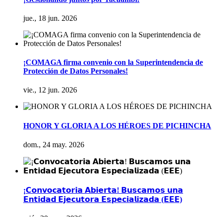
jue., 18 jun. 2026
¡COMAGA firma convenio con la Superintendencia de
Protección de Datos Personales!
vie., 12 jun. 2026
HONOR Y GLORIA A LOS HÉROES DE PICHINCHA
dom., 24 may. 2026
¡𝗖𝗼𝗻𝘃𝗼𝗰𝗮𝘁𝗼𝗿𝗶𝗮 𝗔𝗯𝗶𝗲𝗿𝘁𝗮! 𝗕𝘂𝘀𝗰𝗮𝗺𝗼𝘀 𝘂𝗻𝗮
𝗘𝗻𝘁𝗶𝗱𝗮𝗱 𝗘𝗷𝗲𝗰𝘂𝘁𝗼𝗿𝗮 𝗘𝘀𝗽𝗲𝗰𝗶𝗮𝗹𝗶𝘇𝗮𝗱𝗮 (𝗘𝗘𝗘)