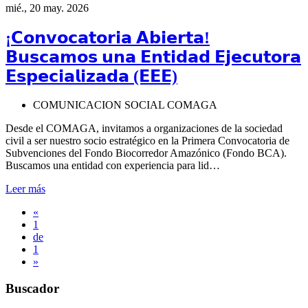
mié., 20 may. 2026
¡𝗖𝗼𝗻𝘃𝗼𝗰𝗮𝘁𝗼𝗿𝗶𝗮 𝗔𝗯𝗶𝗲𝗿𝘁𝗮!
𝗕𝘂𝘀𝗰𝗮𝗺𝗼𝘀 𝘂𝗻𝗮 𝗘𝗻𝘁𝗶𝗱𝗮𝗱 𝗘𝗷𝗲𝗰𝘂𝘁𝗼𝗿𝗮
𝗘𝘀𝗽𝗲𝗰𝗶𝗮𝗹𝗶𝘇𝗮𝗱𝗮 (𝗘𝗘𝗘)
COMUNICACION SOCIAL COMAGA
Desde el COMAGA, invitamos a organizaciones de la sociedad
civil a ser nuestro socio estratégico en la Primera Convocatoria de
Subvenciones del Fondo Biocorredor Amazónico (Fondo BCA).
Buscamos una entidad con experiencia para lid…
Leer más
«
1
de
1
»
Buscador