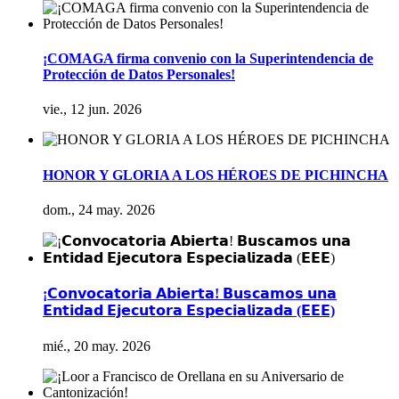
¡COMAGA firma convenio con la Superintendencia de
Protección de Datos Personales!
vie., 12 jun. 2026
HONOR Y GLORIA A LOS HÉROES DE PICHINCHA
dom., 24 may. 2026
¡𝗖𝗼𝗻𝘃𝗼𝗰𝗮𝘁𝗼𝗿𝗶𝗮 𝗔𝗯𝗶𝗲𝗿𝘁𝗮! 𝗕𝘂𝘀𝗰𝗮𝗺𝗼𝘀 𝘂𝗻𝗮
𝗘𝗻𝘁𝗶𝗱𝗮𝗱 𝗘𝗷𝗲𝗰𝘂𝘁𝗼𝗿𝗮 𝗘𝘀𝗽𝗲𝗰𝗶𝗮𝗹𝗶𝘇𝗮𝗱𝗮 (𝗘𝗘𝗘)
mié., 20 may. 2026