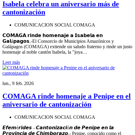
Isabela celebra un aniversario más de
cantonización
COMUNICACION SOCIAL COMAGA
𝗖𝗢𝗠𝗔𝗚𝗔 𝗿𝗶𝗻𝗱𝗲 𝗵𝗼𝗺𝗲𝗻𝗮𝗷𝗲 𝗮 𝗜𝘀𝗮𝗯𝗲𝗹𝗮 𝗲𝗻
𝗚𝗮𝗹á𝗽𝗮𝗴𝗼𝘀.-El Consorcio de Municipios Amazónicos y
Galápagos (COMAGA) extiende un saludo fraterno y rinde un justo
homenaje al noble cantón Isabela, la "joya…
Leer más
lun., 9 feb. 2026
COMAGA rinde homenaje a Penipe en el
aniversario de cantonización
COMUNICACION SOCIAL COMAGA
𝙀𝙛𝙚𝙢é𝙧𝙞𝙙𝙚𝙨 - 𝘾𝙖𝙣𝙩𝙤𝙣𝙞𝙯𝙖𝙘𝙞ó𝙣 𝙙𝙚 𝙋𝙚𝙣𝙞𝙥𝙚 𝙚𝙣 𝙡𝙖
𝙋𝙧𝙤𝙫𝙞𝙣𝙘𝙞𝙖 𝙙𝙚 𝘾𝙝𝙞𝙢𝙗𝙤𝙧𝙖𝙯𝙤.- Penipe, conocido como el