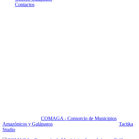
Contactos
Contactos
Pasaje Carlos Ibarra OE 176 y Av. 10 de Agosto, Edif. Yuraj
Pirca 5to. piso, Ofi. 501
mailcomaga@yahoo.com
comagaec@gmail.com
+593 22950 699
+593 22950 729
+593 2228 2216
+593 2257 1886
Quito - Ecuador - Sudamerica
Copyright 2025 by
COMAGA - Consorcio de Municipios
Amazónicos y Galápagos
All Right Reserved. Powered by
Tactika
Studio