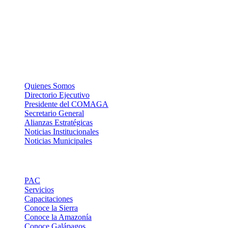
Amazonía y Galápagos.
La Institución
Quienes Somos
Directorio Ejecutivo
Presidente del COMAGA
Secretario General
Alianzas Estratégicas
Noticias Institucionales
Noticias Municipales
Links de Interes
PAC
Servicios
Capacitaciones
Conoce la Sierra
Conoce la Amazonía
Conoce Galápagos