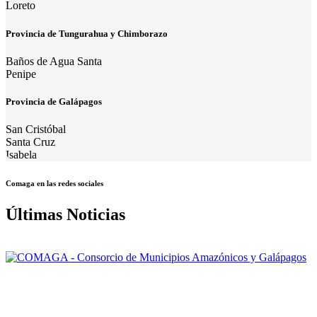
Loreto
Provincia de Tungurahua y Chimborazo
Baños de Agua Santa
Penipe
Provincia de Galápagos
San Cristóbal
Santa Cruz
Isabela
Comaga en las redes sociales
Últimas Noticias
Nuestra misión: Mejorar el accionar de los Gobiernos Autónomos
Descentralizados Municipales asociados, a través de una gestión
efectiva, para contribuir al logro del Buen Vivir de la población de la