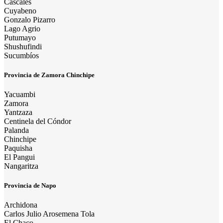
Cascales
Cuyabeno
Gonzalo Pizarro
Lago Agrio
Putumayo
Shushufindi
Sucumbíos
Provincia de Zamora Chinchipe
Yacuambi
Zamora
Yantzaza
Centinela del Cóndor
Palanda
Chinchipe
Paquisha
El Pangui
Nangaritza
Provincia de Napo
Archidona
Carlos Julio Arosemena Tola
El Chaco