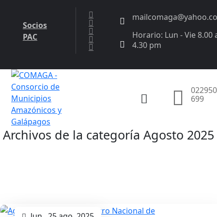
mailcomaga@yahoo.c
Socios
Horario: Lun - Vie 8.00 
PAC
4.30 pm
022950
699
Archivos de la categoría Agosto 2025
lun., 25 ago. 2025