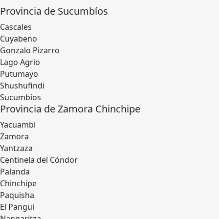
Provincia de Sucumbíos
Cascales
Cuyabeno
Gonzalo Pizarro
Lago Agrio
Putumayo
Shushufindi
Sucumbíos
Provincia de Zamora Chinchipe
Yacuambi
Zamora
Yantzaza
Centinela del Cóndor
Palanda
Chinchipe
Paquisha
El Pangui
Nangaritza