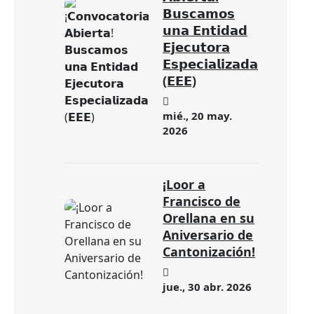
𝗕𝘂𝘀𝗰𝗮𝗺𝗼𝘀
𝘂𝗻𝗮 𝗘𝗻𝘁𝗶𝗱𝗮𝗱
𝗘𝗷𝗲𝗰𝘂𝘁𝗼𝗿𝗮
𝗘𝘀𝗽𝗲𝗰𝗶𝗮𝗹𝗶𝘇𝗮𝗱𝗮
(𝗘𝗘𝗘)
mié., 20 may.
2026
¡Loor a
Francisco de
Orellana en su
Aniversario de
Cantonización!
jue., 30 abr. 2026