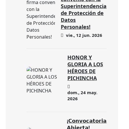
Superintendencia
de Protección de
Datos
Personales!
vie., 12 jun. 2026
HONOR Y
GLORIA A LOS
HÉROES DE
PICHINCHA
dom., 24 may.
2026
¡𝗖𝗼𝗻𝘃𝗼𝗰𝗮𝘁𝗼𝗿𝗶𝗮
𝗔𝗯𝗶𝗲𝗿𝘁𝗮!