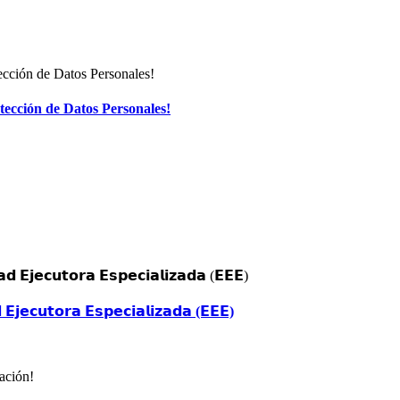
ección de Datos Personales!
𝗘𝗷𝗲𝗰𝘂𝘁𝗼𝗿𝗮 𝗘𝘀𝗽𝗲𝗰𝗶𝗮𝗹𝗶𝘇𝗮𝗱𝗮 (𝗘𝗘𝗘)