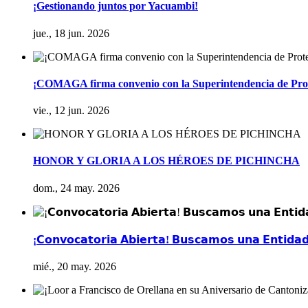
¡Gestionando juntos por Yacuambi!
jue., 18 jun. 2026
¡COMAGA firma convenio con la Superintendencia de Prot
vie., 12 jun. 2026
HONOR Y GLORIA A LOS HÉROES DE PICHINCHA
dom., 24 may. 2026
¡𝗖𝗼𝗻𝘃𝗼𝗰𝗮𝘁𝗼𝗿𝗶𝗮 𝗔𝗯𝗶𝗲𝗿𝘁𝗮! 𝗕𝘂𝘀𝗰𝗮𝗺𝗼𝘀 𝘂𝗻𝗮 𝗘𝗻𝘁𝗶𝗱𝗮𝗱 
mié., 20 may. 2026