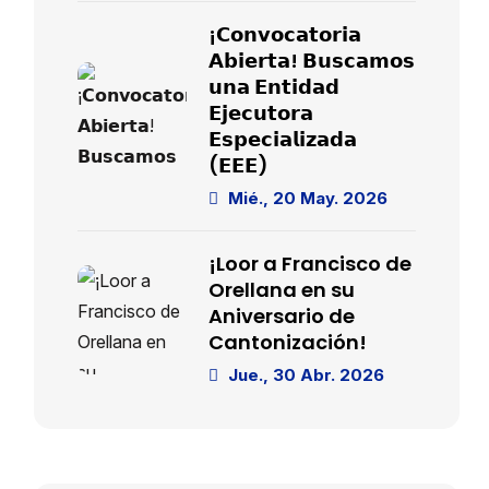
¡𝗖𝗼𝗻𝘃𝗼𝗰𝗮𝘁𝗼𝗿𝗶𝗮
𝗔𝗯𝗶𝗲𝗿𝘁𝗮! 𝗕𝘂𝘀𝗰𝗮𝗺𝗼𝘀
𝘂𝗻𝗮 𝗘𝗻𝘁𝗶𝗱𝗮𝗱
𝗘𝗷𝗲𝗰𝘂𝘁𝗼𝗿𝗮
𝗘𝘀𝗽𝗲𝗰𝗶𝗮𝗹𝗶𝘇𝗮𝗱𝗮
(𝗘𝗘𝗘)
Mié., 20 May. 2026
¡Loor a Francisco de
Orellana en su
Aniversario de
Cantonización!
Jue., 30 Abr. 2026