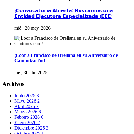
¡𝗖𝗼𝗻𝘃𝗼𝗰𝗮𝘁𝗼𝗿𝗶𝗮 𝗔𝗯𝗶𝗲𝗿𝘁𝗮! 𝗕𝘂𝘀𝗰𝗮𝗺𝗼𝘀 𝘂𝗻𝗮
𝗘𝗻𝘁𝗶𝗱𝗮𝗱 𝗘𝗷𝗲𝗰𝘂𝘁𝗼𝗿𝗮 𝗘𝘀𝗽𝗲𝗰𝗶𝗮𝗹𝗶𝘇𝗮𝗱𝗮 (𝗘𝗘𝗘)
mié., 20 may. 2026
¡Loor a Francisco de Orellana en su Aniversario de
Cantonización!
jue., 30 abr. 2026
Archivos
Junio 2026
3
Mayo 2026
2
Abril 2026
7
Marzo 2026
6
Febrero 2026
6
Enero 2026
7
Diciembre 2025
3
Octubre 2025
1