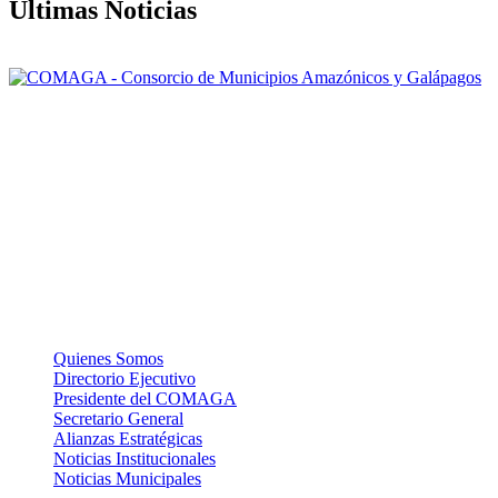
Últimas Noticias
Nuestra misión: Mejorar el accionar de los Gobiernos Autónomos
Descentralizados Municipales asociados, a través de una gestión
efectiva, para contribuir al logro del Buen Vivir de la población de la
Amazonía y Galápagos.
La Institución
Quienes Somos
Directorio Ejecutivo
Presidente del COMAGA
Secretario General
Alianzas Estratégicas
Noticias Institucionales
Noticias Municipales