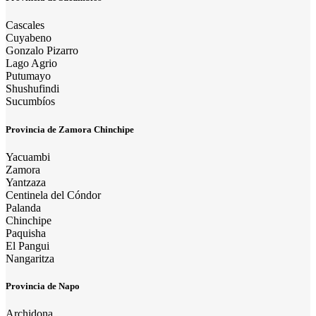
Cascales
Cuyabeno
Gonzalo Pizarro
Lago Agrio
Putumayo
Shushufindi
Sucumbíos
Provincia de Zamora Chinchipe
Yacuambi
Zamora
Yantzaza
Centinela del Cóndor
Palanda
Chinchipe
Paquisha
El Pangui
Nangaritza
Provincia de Napo
Archidona