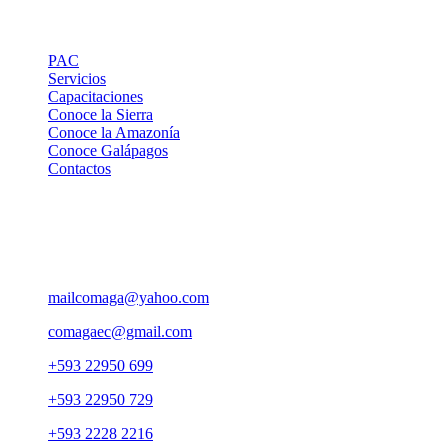
Links de Interes
PAC
Servicios
Capacitaciones
Conoce la Sierra
Conoce la Amazonía
Conoce Galápagos
Contactos
Contactos
Pasaje Carlos Ibarra OE 176 y Av. 10 de Agosto, Edif. Yuraj
Pirca 5to. piso, Ofi. 501
mailcomaga@yahoo.com
comagaec@gmail.com
+593 22950 699
+593 22950 729
+593 2228 2216