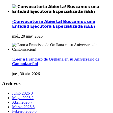
¡𝗖𝗼𝗻𝘃𝗼𝗰𝗮𝘁𝗼𝗿𝗶𝗮 𝗔𝗯𝗶𝗲𝗿𝘁𝗮! 𝗕𝘂𝘀𝗰𝗮𝗺𝗼𝘀 𝘂𝗻𝗮
𝗘𝗻𝘁𝗶𝗱𝗮𝗱 𝗘𝗷𝗲𝗰𝘂𝘁𝗼𝗿𝗮 𝗘𝘀𝗽𝗲𝗰𝗶𝗮𝗹𝗶𝘇𝗮𝗱𝗮 (𝗘𝗘𝗘)
mié., 20 may. 2026
¡Loor a Francisco de Orellana en su Aniversario de
Cantonización!
jue., 30 abr. 2026
Archivos
Junio 2026
3
Mayo 2026
2
Abril 2026
7
Marzo 2026
6
Febrero 2026
6