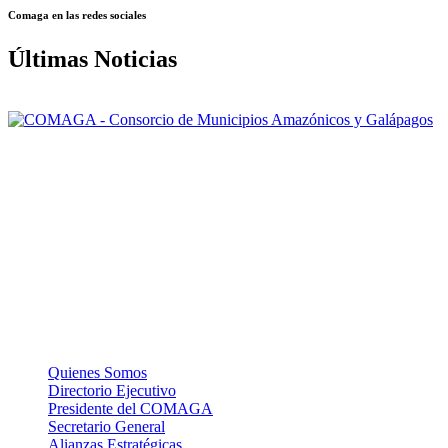
Comaga en las redes sociales
Últimas Noticias
Nuestra misión: Mejorar el accionar de los Gobiernos Autónomos
Descentralizados Municipales asociados, a través de una gestión
efectiva, para contribuir al logro del Buen Vivir de la población de la
Amazonía y Galápagos.
La Institución
Quienes Somos
Directorio Ejecutivo
Presidente del COMAGA
Secretario General
Alianzas Estratégicas