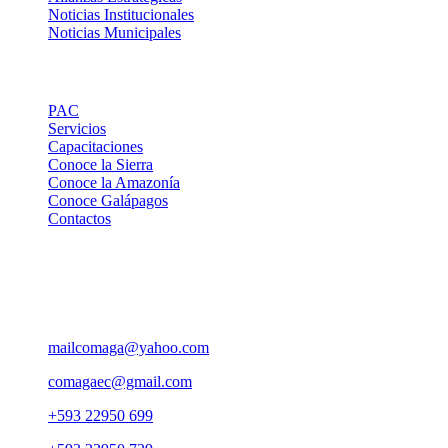
Noticias Institucionales
Noticias Municipales
Links de Interes
PAC
Servicios
Capacitaciones
Conoce la Sierra
Conoce la Amazonía
Conoce Galápagos
Contactos
Contactos
Pasaje Carlos Ibarra OE 176 y Av. 10 de Agosto, Edif. Yuraj
Pirca 5to. piso, Ofi. 501
mailcomaga@yahoo.com
comagaec@gmail.com
+593 22950 699