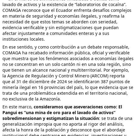
lavado de activos y la existencia de “laboratorios de cocaína”.
COMAGA reconoce que el Ecuador enfrenta desafíos complejos
en materia de seguridad y economías ilegales, y reafirma la
necesidad de que estos temas se aborden con seriedad,
evidencia verificable y sin estigmatizaciones que puedan
afectar injustamente a comunidades enteras y a sus
instituciones locales.
En ese sentido, y como contribución a un debate responsable,
COMAGA ha recabado información pública, oficial y verificable
que muestra que los fenómenos asociados a economías ilegales
no se concentran en un solo cantón ni en una sola región, sino
que tienen un alcance nacional y multiterritorial. Por ejemplo,
la Agencia de Regulación y Control Minero (ARCOM) reporta
que al 31 de diciembre de 2024 se identificaron 387 puntos de
minería ilegal en 16 provincias del país, lo que evidencia que se
trata de una problemática extendida en el territorio nacional,
no exclusiva de la Amazonía.
En este marco,
consideramos que aseveraciones como: El
Pangui es “una mina de oro para el lavado de activos”
sobredimensionan y estigmatizan la situación
: se trata de una
generalización impropia que no aporta al rigor del análisis,
afecta la honra de la población y desconoce que el abordaje
institucional debe centrarse en evidencias, investigaciones y