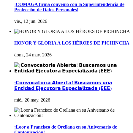
¡COMAGA firma convenio con la Superintendencia de
Protección de Datos Personales!
vie., 12 jun. 2026
HONOR Y GLORIA A LOS HÉROES DE PICHINCHA
dom., 24 may. 2026
¡𝗖𝗼𝗻𝘃𝗼𝗰𝗮𝘁𝗼𝗿𝗶𝗮 𝗔𝗯𝗶𝗲𝗿𝘁𝗮! 𝗕𝘂𝘀𝗰𝗮𝗺𝗼𝘀 𝘂𝗻𝗮
𝗘𝗻𝘁𝗶𝗱𝗮𝗱 𝗘𝗷𝗲𝗰𝘂𝘁𝗼𝗿𝗮 𝗘𝘀𝗽𝗲𝗰𝗶𝗮𝗹𝗶𝘇𝗮𝗱𝗮 (𝗘𝗘𝗘)
mié., 20 may. 2026
¡Loor a Francisco de Orellana en su Aniversario de
Cantonización!