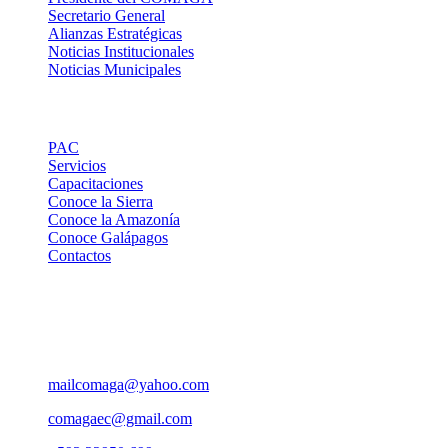
Secretario General
Alianzas Estratégicas
Noticias Institucionales
Noticias Municipales
Links de Interes
PAC
Servicios
Capacitaciones
Conoce la Sierra
Conoce la Amazonía
Conoce Galápagos
Contactos
Contactos
Pasaje Carlos Ibarra OE 176 y Av. 10 de Agosto, Edif. Yuraj
Pirca 5to. piso, Ofi. 501
mailcomaga@yahoo.com
comagaec@gmail.com