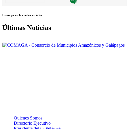
Comaga en las redes sociales
Últimas Noticias
Nuestra misión: Mejorar el accionar de los Gobiernos Autónomos
Descentralizados Municipales asociados, a través de una gestión
efectiva, para contribuir al logro del Buen Vivir de la población de la
Amazonía y Galápagos.
La Institución
Quienes Somos
Directorio Ejecutivo
Presidente del COMAGA