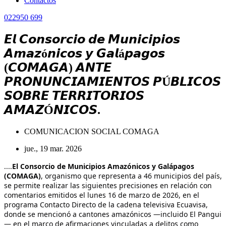
Contactos
022950 699
𝙀𝙡 𝘾𝙤𝙣𝙨𝙤𝙧𝙘𝙞𝙤 𝙙𝙚 𝙈𝙪𝙣𝙞𝙘𝙞𝙥𝙞𝙤𝙨
𝘼𝙢𝙖𝙯ó𝙣𝙞𝙘𝙤𝙨 𝙮 𝙂𝙖𝙡á𝙥𝙖𝙜𝙤𝙨
(𝘾𝙊𝙈𝘼𝙂𝘼) 𝘼𝙉𝙏𝙀
𝙋𝙍𝙊𝙉𝙐𝙉𝘾𝙄𝘼𝙈𝙄𝙀𝙉𝙏𝙊𝙎 𝙋Ú𝘽𝙇𝙄𝘾𝙊𝙎
𝙎𝙊𝘽𝙍𝙀 𝙏𝙀𝙍𝙍𝙄𝙏𝙊𝙍𝙄𝙊𝙎
𝘼𝙈𝘼𝙕Ó𝙉𝙄𝘾𝙊𝙎.
COMUNICACION SOCIAL COMAGA
jue., 19 mar. 2026
....
El Consorcio de Municipios Amazónicos y Galápagos
(COMAGA)
, organismo que representa a 46 municipios del país,
se permite realizar las siguientes precisiones en relación con
comentarios emitidos el lunes 16 de marzo de 2026, en el
programa Contacto Directo de la cadena televisiva Ecuavisa,
donde se mencionó a cantones amazónicos —incluido El Pangui
— en el marco de afirmaciones vinculadas a delitos como