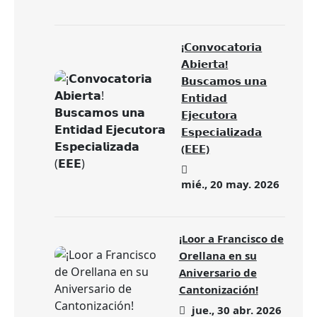
¡𝗖𝗼𝗻𝘃𝗼𝗰𝗮𝘁𝗼𝗿𝗶𝗮
𝗔𝗯𝗶𝗲𝗿𝘁𝗮!
𝗕𝘂𝘀𝗰𝗮𝗺𝗼𝘀 𝘂𝗻𝗮
𝗘𝗻𝘁𝗶𝗱𝗮𝗱
𝗘𝗷𝗲𝗰𝘂𝘁𝗼𝗿𝗮
𝗘𝘀𝗽𝗲𝗰𝗶𝗮𝗹𝗶𝘇𝗮𝗱𝗮
(𝗘𝗘𝗘)
mié., 20 may. 2026
¡Loor a Francisco de
Orellana en su
Aniversario de
Cantonización!
jue., 30 abr. 2026