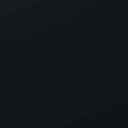
Asistente Virtual
COMAGA · En línea
*
*