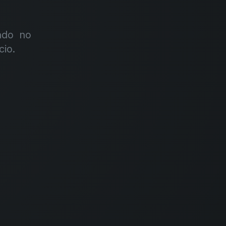
ndo no
cio.