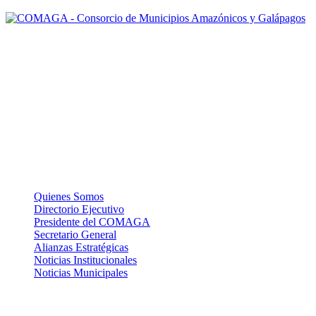
Nuestra misión: Mejorar el accionar de los Gobiernos Autónomos
Descentralizados Municipales asociados, a través de una gestión
efectiva, para contribuir al logro del Buen Vivir de la población de la
Amazonía y Galápagos.
La Institución
Quienes Somos
Directorio Ejecutivo
Presidente del COMAGA
Secretario General
Alianzas Estratégicas
Noticias Institucionales
Noticias Municipales
Links de Interes