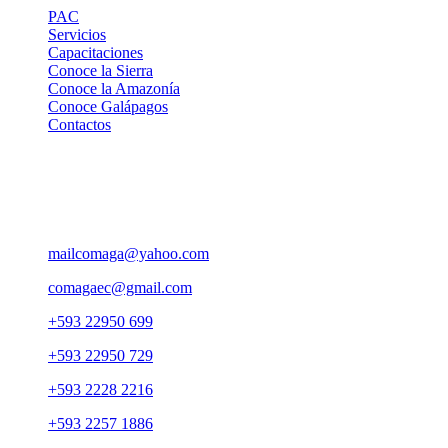
PAC
Servicios
Capacitaciones
Conoce la Sierra
Conoce la Amazonía
Conoce Galápagos
Contactos
Contactos
Pasaje Carlos Ibarra OE 176 y Av. 10 de Agosto, Edif. Yuraj
Pirca 5to. piso, Ofi. 501
mailcomaga@yahoo.com
comagaec@gmail.com
+593 22950 699
+593 22950 729
+593 2228 2216
+593 2257 1886