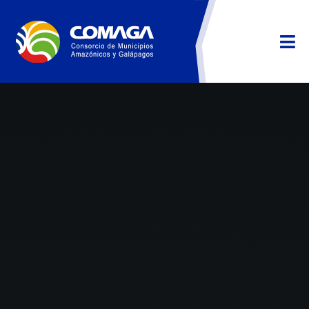
Asistente Virtual
COMAGA · En línea
*
*