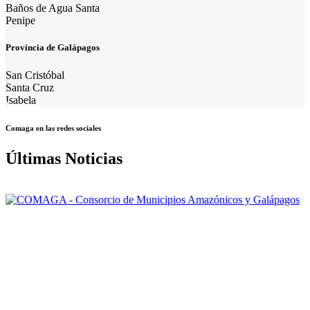
Baños de Agua Santa
Penipe
Provincia de Galápagos
San Cristóbal
Santa Cruz
Isabela
Comaga en las redes sociales
Últimas Noticias
Nuestra misión: Mejorar el accionar de los Gobiernos Autónomos
Descentralizados Municipales asociados, a través de una gestión
efectiva, para contribuir al logro del Buen Vivir de la población de la
Amazonía y Galápagos.