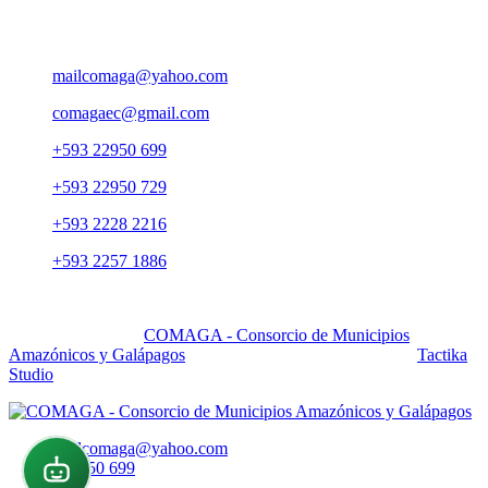
Pasaje Carlos Ibarra OE 176 y Av. 10 de Agosto, Edif. Yuraj
Pirca 5to. piso, Ofi. 501
mailcomaga@yahoo.com
comagaec@gmail.com
+593 22950 699
+593 22950 729
+593 2228 2216
+593 2257 1886
Quito - Ecuador - Sudamerica
Copyright 2025 by
COMAGA - Consorcio de Municipios
Amazónicos y Galápagos
All Right Reserved. Powered by
Tactika
Studio
mailcomaga@yahoo.com
022950 699