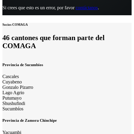
Si crees que esto es un error, por favor
contáctanos
.
Socios COMAGA
46 cantones que forman parte del
COMAGA
Provincia de Sucumbíos
Cascales
Cuyabeno
Gonzalo Pizarro
Lago Agrio
Putumayo
Shushufindi
Sucumbíos
Provincia de Zamora Chinchipe
Yacuambi