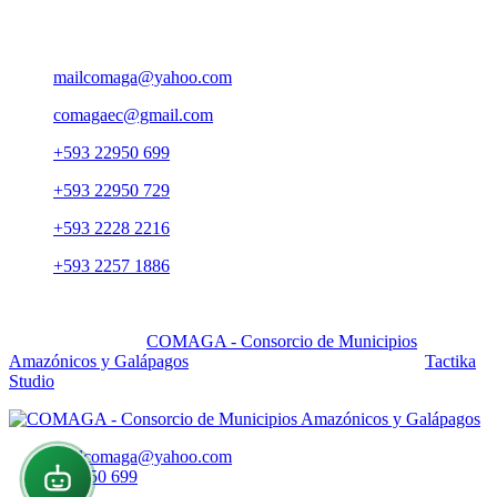
Pasaje Carlos Ibarra OE 176 y Av. 10 de Agosto, Edif. Yuraj
Pirca 5to. piso, Ofi. 501
mailcomaga@yahoo.com
comagaec@gmail.com
+593 22950 699
+593 22950 729
+593 2228 2216
+593 2257 1886
Quito - Ecuador - Sudamerica
Copyright 2025 by
COMAGA - Consorcio de Municipios
Amazónicos y Galápagos
All Right Reserved. Powered by
Tactika
Studio
mailcomaga@yahoo.com
022950 699