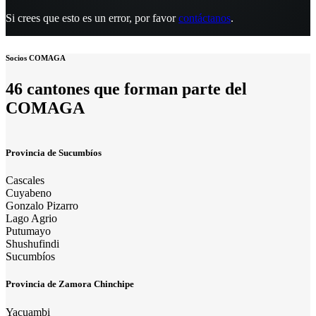
Si crees que esto es un error, por favor
contáctanos
.
Socios COMAGA
46 cantones que forman parte del
COMAGA
Provincia de Sucumbíos
Cascales
Cuyabeno
Gonzalo Pizarro
Lago Agrio
Putumayo
Shushufindi
Sucumbíos
Provincia de Zamora Chinchipe
Yacuambi