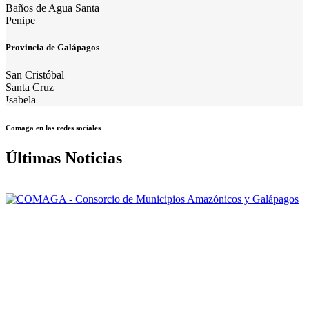
Baños de Agua Santa
Penipe
Provincia de Galápagos
San Cristóbal
Santa Cruz
Isabela
Comaga en las redes sociales
Últimas Noticias
Nuestra misión: Mejorar el accionar de los Gobiernos Autónomos
Descentralizados Municipales asociados, a través de una gestión
efectiva, para contribuir al logro del Buen Vivir de la población de la
Amazonía y Galápagos.