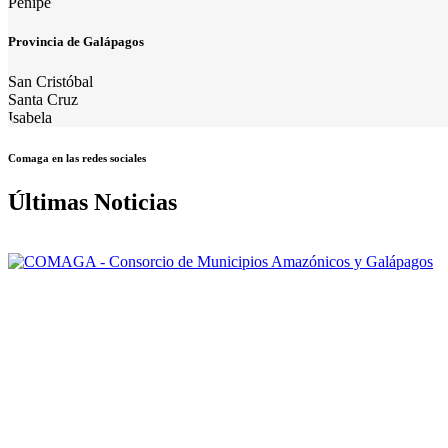
Penipe
Provincia de Galápagos
San Cristóbal
Santa Cruz
Isabela
Comaga en las redes sociales
Últimas Noticias
Nuestra misión: Mejorar el accionar de los Gobiernos Autónomos Desce
y Galápagos.
La Institución