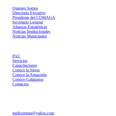
Quienes Somos
Directorio Ejecutivo
Presidente del COMAGA
Secretario General
Alianzas Estratégicas
Noticias Institucionales
Noticias Municipales
Links de Interes
PAC
Servicios
Capacitaciones
Conoce la Sierra
Conoce la Amazonía
Conoce Galápagos
Contactos
Contactos
Pasaje Carlos Ibarra OE 176 y Av. 10 de Agosto, Edif. Yuraj Pir
mailcomaga@yahoo.com