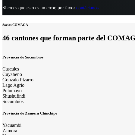
Si crees que esto es un error, por favor
contáctanos
.
Socios COMAGA
46 cantones que forman parte del COMA
Provincia de Sucumbíos
Cascales
Cuyabeno
Gonzalo Pizarro
Lago Agrio
Putumayo
Shushufindi
Sucumbíos
Provincia de Zamora Chinchipe
Yacuambi
Zamora